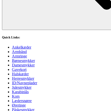
Quick Links:
Ankelkæder
Armbånd
Armringe
Børnesmykker
Damesmykker
Gavekort
Halskæder
Herresmykker
ID/Navneplader
Julesmykker
Karabinlås
Kors
Lædersnørre
Øreringe
Påskesmykker