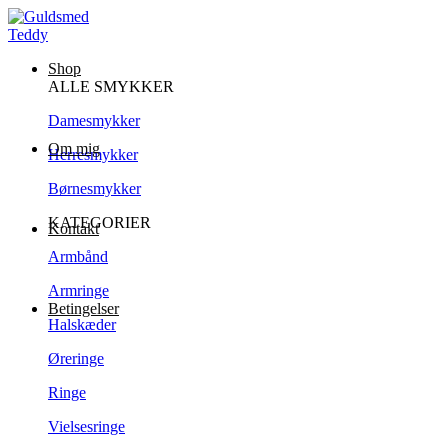
Shop
ALLE SMYKKER
Damesmykker
Om mig
Herresmykker
Børnesmykker
KATEGORIER
Kontakt
Armbånd
Armringe
Betingelser
Halskæder
Øreringe
Ringe
Vielsesringe