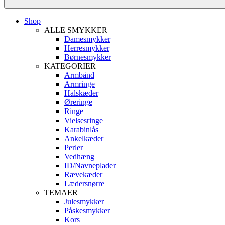
Shop
ALLE SMYKKER
Damesmykker
Herresmykker
Børnesmykker
KATEGORIER
Armbånd
Armringe
Halskæder
Øreringe
Ringe
Vielsesringe
Karabinlås
Ankelkæder
Perler
Vedhæng
ID/Navneplader
Rævekæder
Lædersnørre
TEMAER
Julesmykker
Påskesmykker
Kors