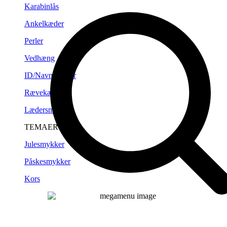
Karabinlås
Ankelkæder
Perler
Vedhæng
ID/Navneplader
Rævekæder
Lædersnørre
TEMAER
Julesmykker
Påskesmykker
Kors