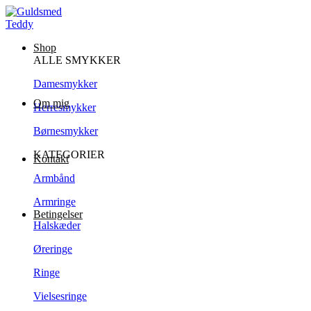
Shop
ALLE SMYKKER
Damesmykker
Om mig
Herresmykker
Børnesmykker
KATEGORIER
Kontakt
Armbånd
Armringe
Betingelser
Halskæder
Øreringe
Ringe
Vielsesringe