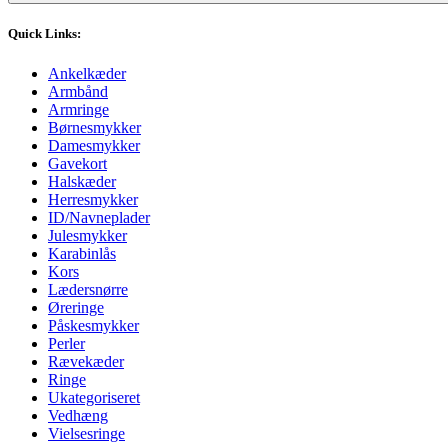
Quick Links:
Ankelkæder
Armbånd
Armringe
Børnesmykker
Damesmykker
Gavekort
Halskæder
Herresmykker
ID/Navneplader
Julesmykker
Karabinlås
Kors
Lædersnørre
Øreringe
Påskesmykker
Perler
Rævekæder
Ringe
Ukategoriseret
Vedhæng
Vielsesringe