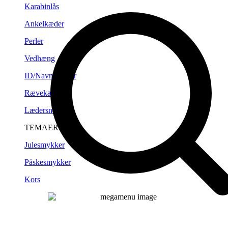
Karabinlås
Ankelkæder
Perler
Vedhæng
ID/Navneplader
Rævekæder
Lædersnørre
TEMAER
Julesmykker
Påskesmykker
Kors