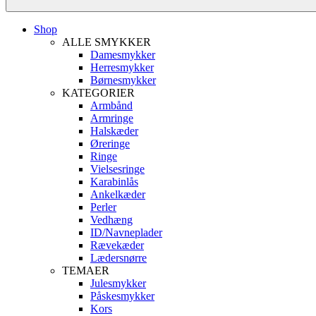
Shop
ALLE SMYKKER
Damesmykker
Herresmykker
Børnesmykker
KATEGORIER
Armbånd
Armringe
Halskæder
Øreringe
Ringe
Vielsesringe
Karabinlås
Ankelkæder
Perler
Vedhæng
ID/Navneplader
Rævekæder
Lædersnørre
TEMAER
Julesmykker
Påskesmykker
Kors