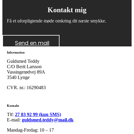
Kontakt mig
Få et uforpligtende møde omkring dit næste smykke.
Send en mail
Information
Guldsmed Teddy
C/O Berit Larsson
Vassingerødvej 89A
3540 Lynge
CVR. nr.: 16290483
Kontakt
Tlf:
27 83 92 99 (kun SMS)
E-mail:
guldsmed.teddy@mail.dk
Mandag-Fredag: 10 – 17