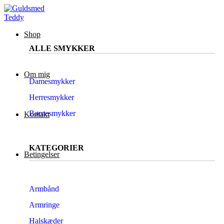
Shop
ALLE SMYKKER
Om mig
Damesmykker
Herresmykker
Børnesmykker
Kontakt
KATEGORIER
Betingelser
Armbånd
Armringe
Halskæder