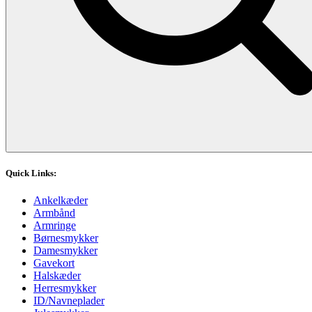
Quick Links:
Ankelkæder
Armbånd
Armringe
Børnesmykker
Damesmykker
Gavekort
Halskæder
Herresmykker
ID/Navneplader