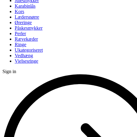
Julesmykker
Karabinlås
Kors
Lædersnørre
Øreringe
Påskesmykker
Perler
Rævekæder
Ringe
Ukategoriseret
Vedhæng
Vielsesringe
Sign in