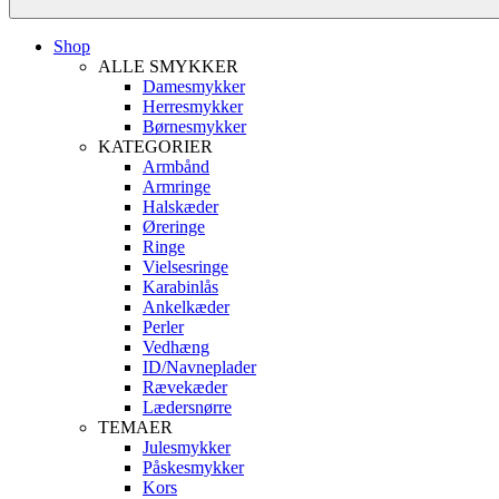
Shop
ALLE SMYKKER
Damesmykker
Herresmykker
Børnesmykker
KATEGORIER
Armbånd
Armringe
Halskæder
Øreringe
Ringe
Vielsesringe
Karabinlås
Ankelkæder
Perler
Vedhæng
ID/Navneplader
Rævekæder
Lædersnørre
TEMAER
Julesmykker
Påskesmykker
Kors