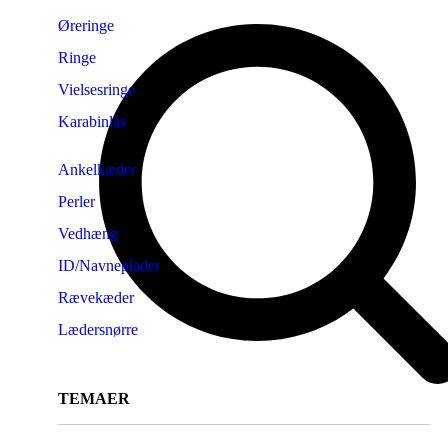
Øreringe
Ringe
Vielsesringe
Karabinlås
Ankelkæder
Perler
Vedhæng
ID/Navneplader
Rævekæder
Lædersnørre
TEMAER