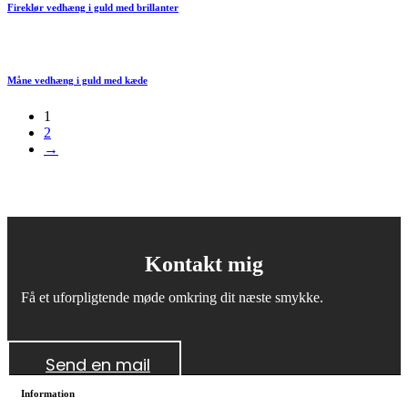
Fireklør vedhæng i guld med brillanter
Måne vedhæng i guld med kæde
1
2
→
Kontakt mig
Få et uforpligtende møde omkring dit næste smykke.
Send en mail
Information