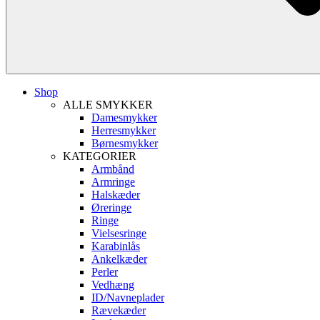
Shop
ALLE SMYKKER
Damesmykker
Herresmykker
Børnesmykker
KATEGORIER
Armbånd
Armringe
Halskæder
Øreringe
Ringe
Vielsesringe
Karabinlås
Ankelkæder
Perler
Vedhæng
ID/Navneplader
Rævekæder