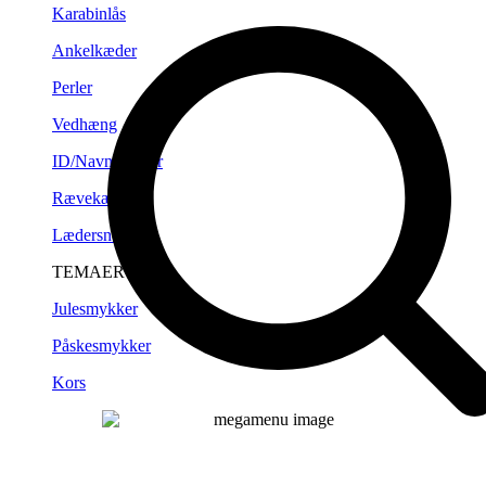
Karabinlås
Ankelkæder
Perler
Vedhæng
ID/Navneplader
Rævekæder
Lædersnørre
TEMAER
Julesmykker
Påskesmykker
Kors