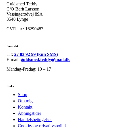
Guldsmed Teddy
C/O Berit Larsson
Vassingerødvej 89A
3540 Lynge
CVR. nr.: 16290483
Kontakt
Tlf:
27 83 92 99 (kun SMS)
E-mail:
guldsmed.teddy@mail.dk
Mandag-Fredag: 10 – 17
Links
Shop
Om mig
Kontakt
Åbningstider
Handelsbetingelser
Cookie- og privatlivspolitik