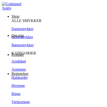
Shop
ALLE SMYKKER
Damesmykker
Om mig
Herresmykker
Børnesmykker
KATEGORIER
Kontakt
Armbånd
Armringe
Betingelser
Halskæder
Øreringe
Ringe
Vielsesringe