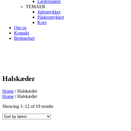
Lædersnørre
TEMAER
Julesmykker
Påskesmykker
Kors
Om os
Kontakt
Betingelser
Halskæder
Home
/ Halskæder
Home
/ Halskæder
Showing
1
–
12
of
19
results