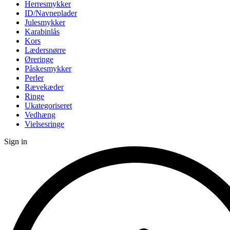
Herresmykker
ID/Navneplader
Julesmykker
Karabinlås
Kors
Lædersnørre
Øreringe
Påskesmykker
Perler
Rævekæder
Ringe
Ukategoriseret
Vedhæng
Vielsesringe
Sign in