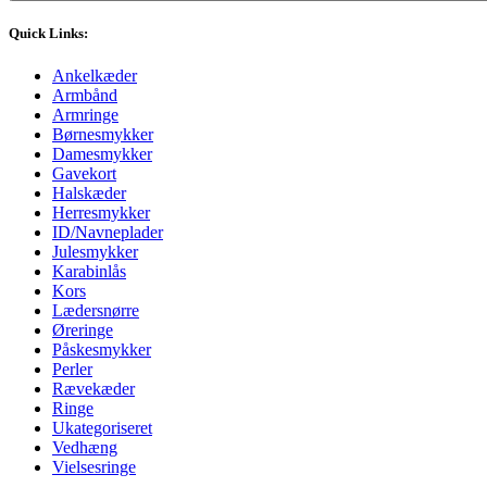
Quick Links:
Ankelkæder
Armbånd
Armringe
Børnesmykker
Damesmykker
Gavekort
Halskæder
Herresmykker
ID/Navneplader
Julesmykker
Karabinlås
Kors
Lædersnørre
Øreringe
Påskesmykker
Perler
Rævekæder
Ringe
Ukategoriseret
Vedhæng
Vielsesringe