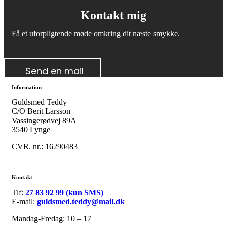
Kontakt mig
Få et uforpligtende møde omkring dit næste smykke.
Send en mail
Information
Guldsmed Teddy
C/O Berit Larsson
Vassingerødvej 89A
3540 Lynge
CVR. nr.: 16290483
Kontakt
Tlf:
27 83 92 99 (kun SMS)
E-mail:
guldsmed.teddy@mail.dk
Mandag-Fredag: 10 – 17