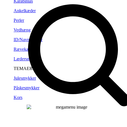
Karabinlås
Ankelkæder
Perler
Vedhæng
ID/Navneplader
Rævekæder
Lædersnørre
TEMAER
Julesmykker
Påskesmykker
Kors