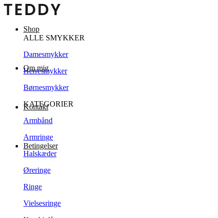
Shop
ALLE SMYKKER
Damesmykker
Om mig
Herresmykker
Børnesmykker
KATEGORIER
Kontakt
Armbånd
Armringe
Betingelser
Halskæder
Øreringe
Ringe
Vielsesringe