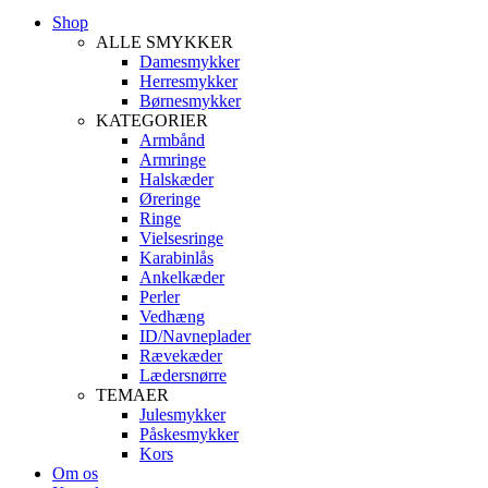
Shop
ALLE SMYKKER
Damesmykker
Herresmykker
Børnesmykker
KATEGORIER
Armbånd
Armringe
Halskæder
Øreringe
Ringe
Vielsesringe
Karabinlås
Ankelkæder
Perler
Vedhæng
ID/Navneplader
Rævekæder
Lædersnørre
TEMAER
Julesmykker
Påskesmykker
Kors
Om os