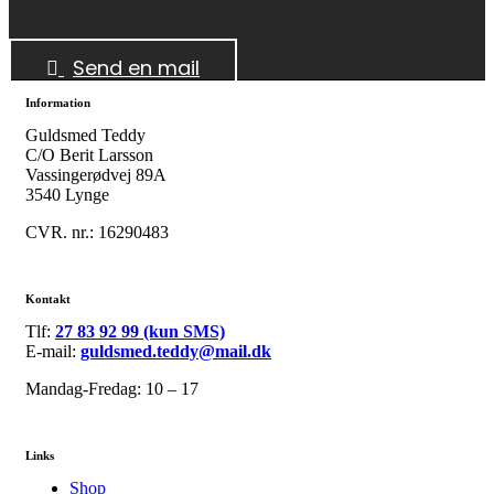
Send en mail
Information
Guldsmed Teddy
C/O Berit Larsson
Vassingerødvej 89A
3540 Lynge
CVR. nr.: 16290483
Kontakt
Tlf:
27 83 92 99 (kun SMS)
E-mail:
guldsmed.teddy@mail.dk
Mandag-Fredag: 10 – 17
Links
Shop