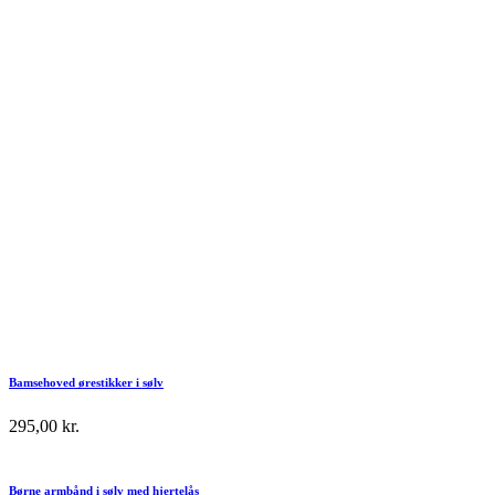
Bamsehoved ørestikker i sølv
295,00
kr.
Børne armbånd i sølv med hjertelås