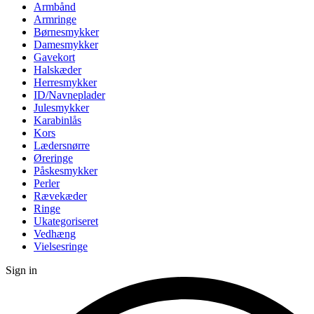
Armbånd
Armringe
Børnesmykker
Damesmykker
Gavekort
Halskæder
Herresmykker
ID/Navneplader
Julesmykker
Karabinlås
Kors
Lædersnørre
Øreringe
Påskesmykker
Perler
Rævekæder
Ringe
Ukategoriseret
Vedhæng
Vielsesringe
Sign in