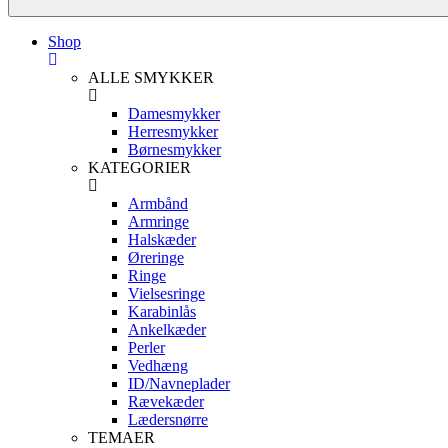
Shop
ALLE SMYKKER
Damesmykker
Herresmykker
Børnesmykker
KATEGORIER
Armbånd
Armringe
Halskæder
Øreringe
Ringe
Vielsesringe
Karabinlås
Ankelkæder
Perler
Vedhæng
ID/Navneplader
Rævekæder
Lædersnørre
TEMAER