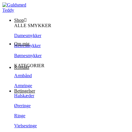
Shop
ALLE SMYKKER
Damesmykker
Om mig
Herresmykker
Børnesmykker
KATEGORIER
Kontakt
Armbånd
Armringe
Betingelser
Halskæder
Øreringe
Ringe
Vielsesringe