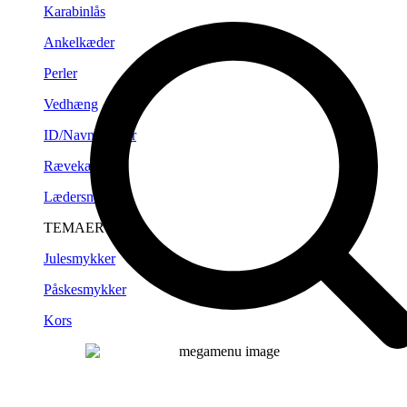
Karabinlås
Ankelkæder
Perler
Vedhæng
ID/Navneplader
Rævekæder
Lædersnørre
TEMAER
Julesmykker
Påskesmykker
Kors