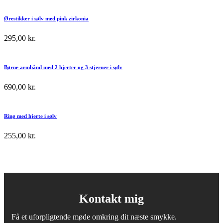
Ørestikker i sølv med pink zirkonia
295,00
kr.
Børne armbånd med 2 hjerter og 3 stjerner i sølv
690,00
kr.
Ring med hjerte i sølv
255,00
kr.
Kontakt mig
Få et uforpligtende møde omkring dit næste smykke.