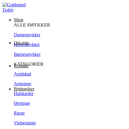
Shop
ALLE SMYKKER
Damesmykker
Om mig
Herresmykker
Børnesmykker
KATEGORIER
Kontakt
Armbånd
Armringe
Betingelser
Halskæder
Øreringe
Ringe
Vielsesringe