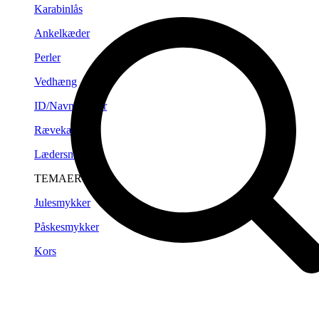
Karabinlås
Ankelkæder
Perler
Vedhæng
ID/Navneplader
Rævekæder
Lædersnørre
TEMAER
Julesmykker
Påskesmykker
Kors