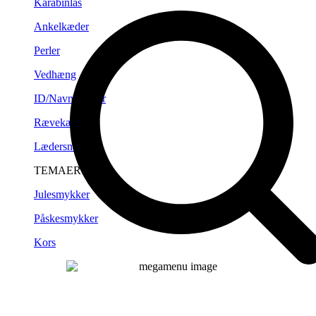
Karabinlås
Ankelkæder
Perler
Vedhæng
ID/Navneplader
Rævekæder
Lædersnørre
TEMAER
Julesmykker
Påskesmykker
Kors