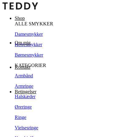
Shop
ALLE SMYKKER
Damesmykker
Om mig
Herresmykker
Børnesmykker
KATEGORIER
Kontakt
Armbånd
Armringe
Betingelser
Halskæder
Øreringe
Ringe
Vielsesringe