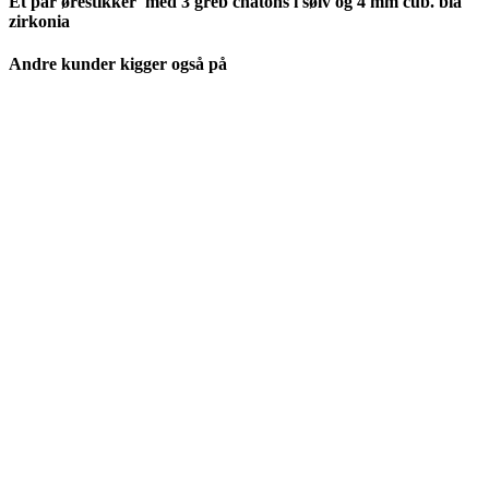
Et par ørestikker med 3 greb chatons i sølv og 4 mm cub. blå
zirkonia
Andre kunder kigger også på