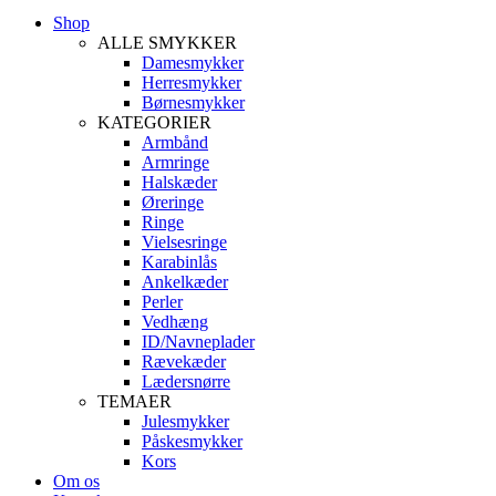
Shop
ALLE SMYKKER
Damesmykker
Herresmykker
Børnesmykker
KATEGORIER
Armbånd
Armringe
Halskæder
Øreringe
Ringe
Vielsesringe
Karabinlås
Ankelkæder
Perler
Vedhæng
ID/Navneplader
Rævekæder
Lædersnørre
TEMAER
Julesmykker
Påskesmykker
Kors
Om os