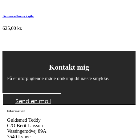
Bamsevedhæng i sølv
625,00
kr.
Kontakt mig
Få et uforpligtende møde omkring dit næste smykke.
Send en mail
Information
Guldsmed Teddy
C/O Berit Larsson
Vassingerødvej 89A
3540 Lynge