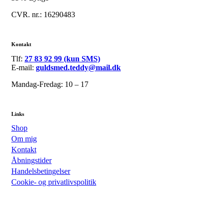
CVR. nr.: 16290483
Kontakt
Tlf:
27 83 92 99 (kun SMS)
E-mail:
guldsmed.teddy@mail.dk
Mandag-Fredag: 10 – 17
Links
Shop
Om mig
Kontakt
Åbningstider
Handelsbetingelser
Cookie- og privatlivspolitik