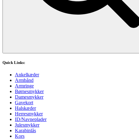
Quick Links:
Ankelkæder
Armbånd
Armringe
Børnesmykker
Damesmykker
Gavekort
Halskæder
Herresmykker
ID/Navneplader
Julesmykker
Karabinlås
Kors