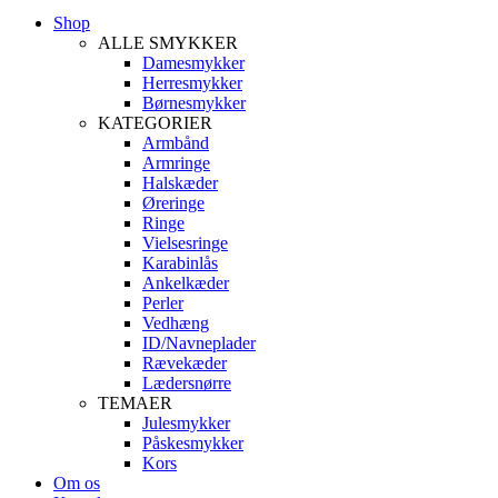
Shop
ALLE SMYKKER
Damesmykker
Herresmykker
Børnesmykker
KATEGORIER
Armbånd
Armringe
Halskæder
Øreringe
Ringe
Vielsesringe
Karabinlås
Ankelkæder
Perler
Vedhæng
ID/Navneplader
Rævekæder
Lædersnørre
TEMAER
Julesmykker
Påskesmykker
Kors
Om os