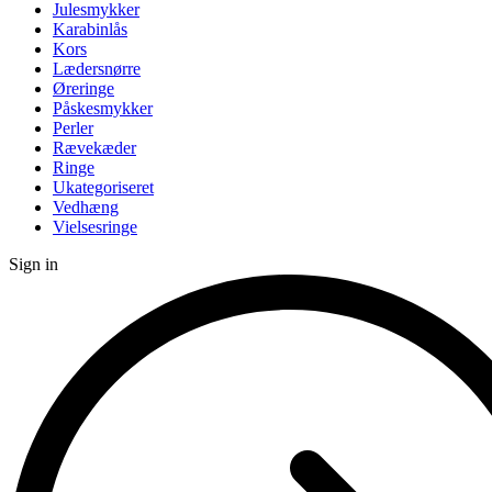
Julesmykker
Karabinlås
Kors
Lædersnørre
Øreringe
Påskesmykker
Perler
Rævekæder
Ringe
Ukategoriseret
Vedhæng
Vielsesringe
Sign in