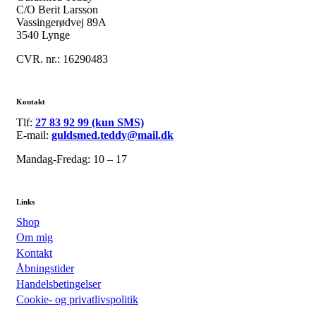
C/O Berit Larsson
Vassingerødvej 89A
3540 Lynge
CVR. nr.: 16290483
Kontakt
Tlf:
27 83 92 99 (kun SMS)
E-mail:
guldsmed.teddy@mail.dk
Mandag-Fredag: 10 – 17
Links
Shop
Om mig
Kontakt
Åbningstider
Handelsbetingelser
Cookie- og privatlivspolitik