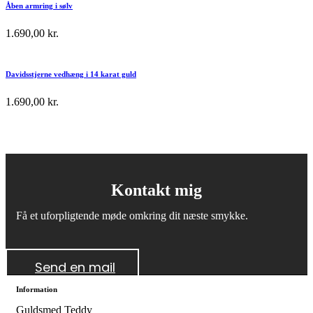
Åben armring i sølv
1.690,00
kr.
Davidsstjerne vedhæng i 14 karat guld
1.690,00
kr.
Kontakt mig
Få et uforpligtende møde omkring dit næste smykke.
Send en mail
Information
Guldsmed Teddy