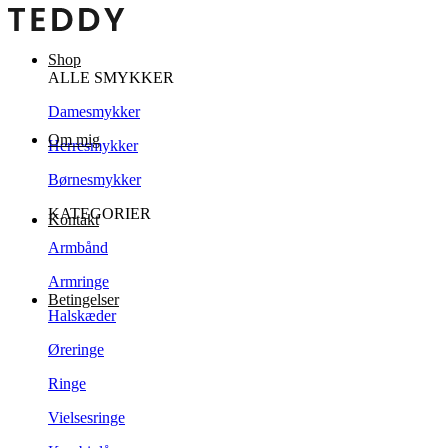
Shop
ALLE SMYKKER
Damesmykker
Om mig
Herresmykker
Børnesmykker
KATEGORIER
Kontakt
Armbånd
Armringe
Betingelser
Halskæder
Øreringe
Ringe
Vielsesringe