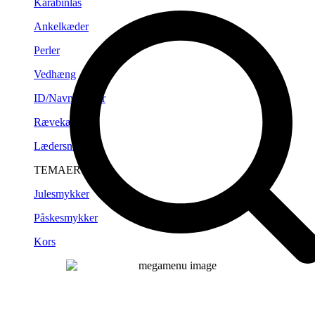
Karabinlås
Ankelkæder
Perler
Vedhæng
ID/Navneplader
Rævekæder
Lædersnørre
TEMAER
Julesmykker
Påskesmykker
Kors