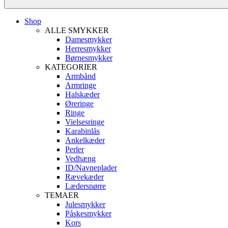
Shop
ALLE SMYKKER
Damesmykker
Herresmykker
Børnesmykker
KATEGORIER
Armbånd
Armringe
Halskæder
Øreringe
Ringe
Vielsesringe
Karabinlås
Ankelkæder
Perler
Vedhæng
ID/Navneplader
Rævekæder
Lædersnørre
TEMAER
Julesmykker
Påskesmykker
Kors