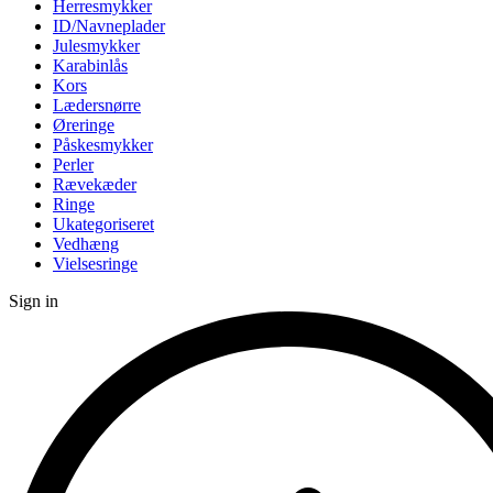
Herresmykker
ID/Navneplader
Julesmykker
Karabinlås
Kors
Lædersnørre
Øreringe
Påskesmykker
Perler
Rævekæder
Ringe
Ukategoriseret
Vedhæng
Vielsesringe
Sign in