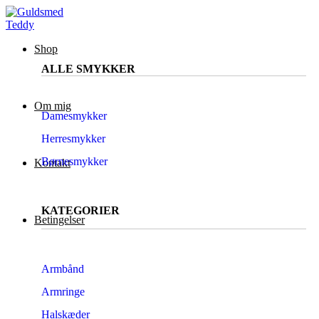
Shop
ALLE SMYKKER
Om mig
Damesmykker
Herresmykker
Børnesmykker
Kontakt
KATEGORIER
Betingelser
Armbånd
Armringe
Halskæder