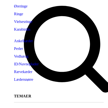
Øreringe
Ringe
Vielsesringe
Karabinlås
Ankelkæder
Perler
Vedhæng
ID/Navneplader
Rævekæder
Lædersnørre
TEMAER