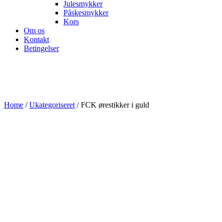
Julesmykker
Påskesmykker
Kors
Om os
Kontakt
Betingelser
Home
/
Ukategoriseret
/ FCK ørestikker i guld