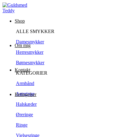
Shop
ALLE SMYKKER
Damesmykker
Om mig
Herresmykker
Børnesmykker
Kontakt
KATEGORIER
Armbånd
Armringe
Betingelser
Halskæder
Øreringe
Ringe
Vielsesringe