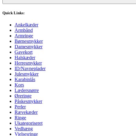
Quick Links:
Ankelkæder
Armbånd
Armringe
Børnesmykker
Damesmykker
Gavekort
Halskæder
Herresmykker
ID/Navneplader
Julesmykker
Karabinlås
Kors
Lædersnørre
Øreringe
Påskesmykker
Perler
Rævekæder
Ringe
Ukategoriseret
Vedhæng
Vielsesringe