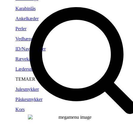
Karabinlås
Ankelkæder
Perler
Vedhæng
ID/Navneplader
Rævekæder
Lædersnørre
TEMAER
Julesmykker
Påskesmykker
Kors