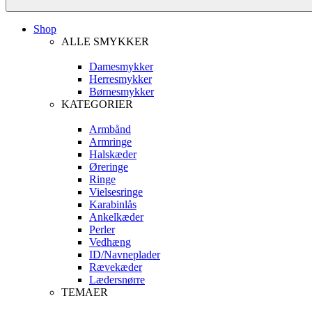
Shop
ALLE SMYKKER
Damesmykker
Herresmykker
Børnesmykker
KATEGORIER
Armbånd
Armringe
Halskæder
Øreringe
Ringe
Vielsesringe
Karabinlås
Ankelkæder
Perler
Vedhæng
ID/Navneplader
Rævekæder
Lædersnørre
TEMAER