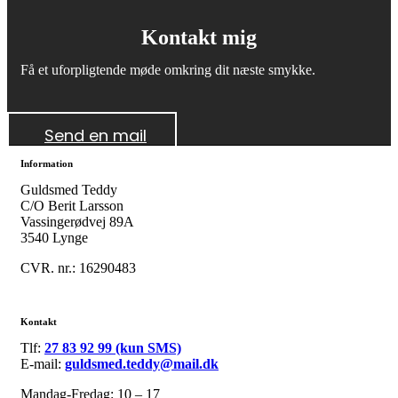
Kontakt mig
Få et uforpligtende møde omkring dit næste smykke.
Send en mail
Information
Guldsmed Teddy
C/O Berit Larsson
Vassingerødvej 89A
3540 Lynge
CVR. nr.: 16290483
Kontakt
Tlf:
27 83 92 99 (kun SMS)
E-mail:
guldsmed.teddy@mail.dk
Mandag-Fredag: 10 – 17