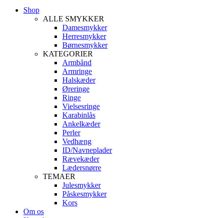
Shop
ALLE SMYKKER
Damesmykker
Herresmykker
Børnesmykker
KATEGORIER
Armbånd
Armringe
Halskæder
Øreringe
Ringe
Vielsesringe
Karabinlås
Ankelkæder
Perler
Vedhæng
ID/Navneplader
Rævekæder
Lædersnørre
TEMAER
Julesmykker
Påskesmykker
Kors
Om os