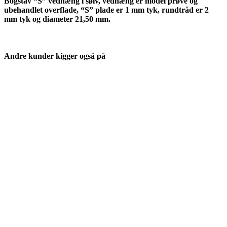
Bogstav “S” vedhæng i sølv, vedhæng er model prøve og
ubehandlet overflade, “S” plade er 1 mm tyk, rundtråd er 2
mm tyk og diameter 21,50 mm.
Andre kunder kigger også på