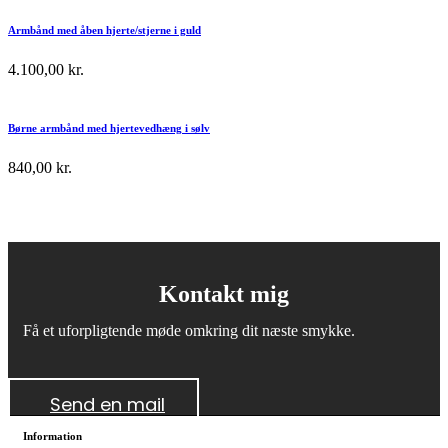
Armbånd med åben hjerte/stjerne i guld
4.100,00
kr.
Børne armbånd med hjertevedhæng i sølv
840,00
kr.
Kontakt mig
Få et uforpligtende møde omkring dit næste smykke.
Send en mail
Information