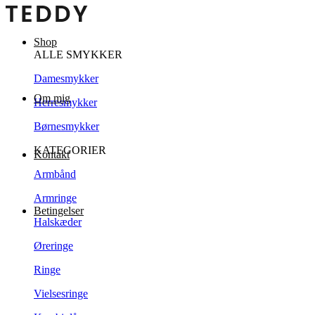
Shop
ALLE SMYKKER
Damesmykker
Om mig
Herresmykker
Børnesmykker
KATEGORIER
Kontakt
Armbånd
Armringe
Betingelser
Halskæder
Øreringe
Ringe
Vielsesringe