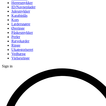
Herresmykker
ID/Navneplader
Julesmykker
Karabinlås
Kors
Lædersnørre
Øreringe
Påskesmykker
Perler
Rævekæder
Ringe
Ukategoriseret
Vedhæng
Vielsesringe
Sign in