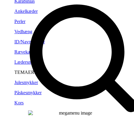
Karabinlås
Ankelkæder
Perler
Vedhæng
ID/Navneplader
Rævekæder
Lædersnørre
TEMAER
Julesmykker
Påskesmykker
Kors