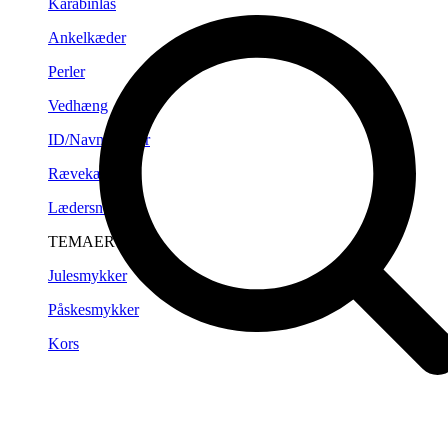
Karabinlås
Ankelkæder
Perler
Vedhæng
ID/Navneplader
Rævekæder
Lædersnørre
TEMAER
Julesmykker
Påskesmykker
Kors