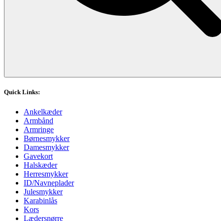
Quick Links:
Ankelkæder
Armbånd
Armringe
Børnesmykker
Damesmykker
Gavekort
Halskæder
Herresmykker
ID/Navneplader
Julesmykker
Karabinlås
Kors
Lædersnørre