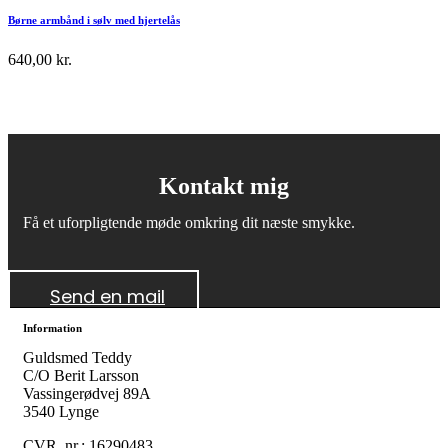
Børne armbånd i sølv med hjertelås
640,00
kr.
Kontakt mig
Få et uforpligtende møde omkring dit næste smykke.
Send en mail
Information
Guldsmed Teddy
C/O Berit Larsson
Vassingerødvej 89A
3540 Lynge
CVR. nr.: 16290483