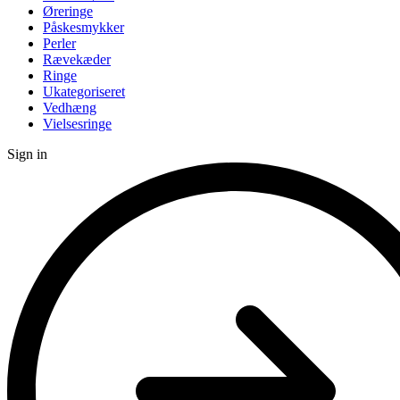
Øreringe
Påskesmykker
Perler
Rævekæder
Ringe
Ukategoriseret
Vedhæng
Vielsesringe
Sign in