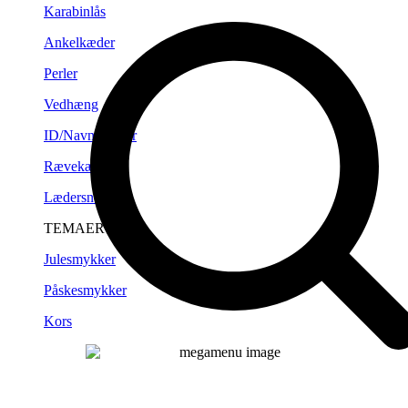
Karabinlås
Ankelkæder
Perler
Vedhæng
ID/Navneplader
Rævekæder
Lædersnørre
TEMAER
Julesmykker
Påskesmykker
Kors