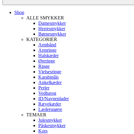
Shop
ALLE SMYKKER
Damesmykker
Herresmykker
Børnesmykker
KATEGORIER
Armbånd
Armringe
Halskæder
Øreringe
Ringe
Vielsesringe
Karabinlås
Ankelkæder
Perler
Vedhæng
ID/Navneplader
Rævekæder
Lædersnørre
TEMAER
Julesmykker
Påskesmykker
Kors