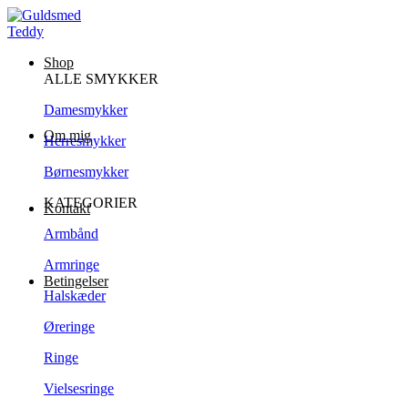
Shop
ALLE SMYKKER
Damesmykker
Om mig
Herresmykker
Børnesmykker
KATEGORIER
Kontakt
Armbånd
Armringe
Betingelser
Halskæder
Øreringe
Ringe
Vielsesringe