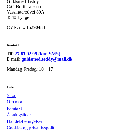
Guldsmed Teddy
C/O Berit Larsson
Vassingerødvej 89A
3540 Lynge
CVR. nr.: 16290483
Kontakt
Tlf:
27 83 92 99 (kun SMS)
E-mail:
guldsmed.teddy@mail.dk
Mandag-Fredag: 10 – 17
Links
Shop
Om mig
Kontakt
Åbningstider
Handelsbetingelser
Cookie- og privatlivspolitik