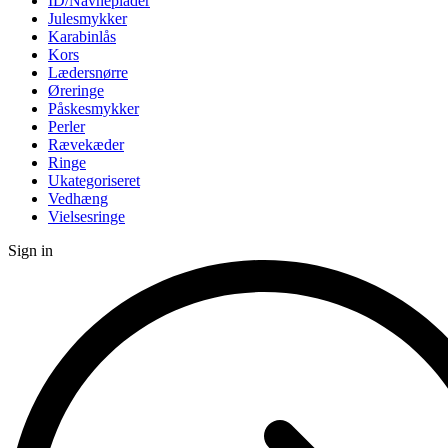
ID/Navneplader
Julesmykker
Karabinlås
Kors
Lædersnørre
Øreringe
Påskesmykker
Perler
Rævekæder
Ringe
Ukategoriseret
Vedhæng
Vielsesringe
Sign in