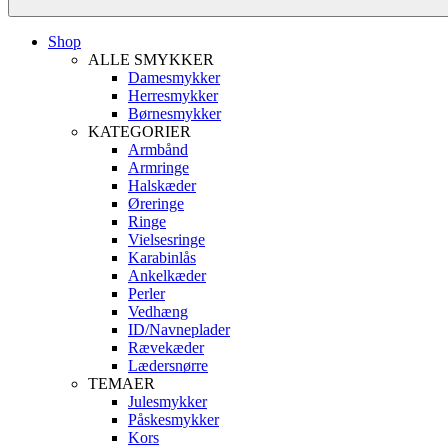
Shop
ALLE SMYKKER
Damesmykker
Herresmykker
Børnesmykker
KATEGORIER
Armbånd
Armringe
Halskæder
Øreringe
Ringe
Vielsesringe
Karabinlås
Ankelkæder
Perler
Vedhæng
ID/Navneplader
Rævekæder
Lædersnørre
TEMAER
Julesmykker
Påskesmykker
Kors