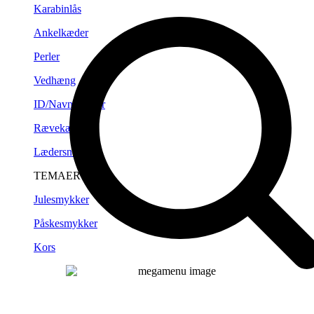
Karabinlås
Ankelkæder
Perler
Vedhæng
ID/Navneplader
Rævekæder
Lædersnørre
TEMAER
Julesmykker
Påskesmykker
Kors