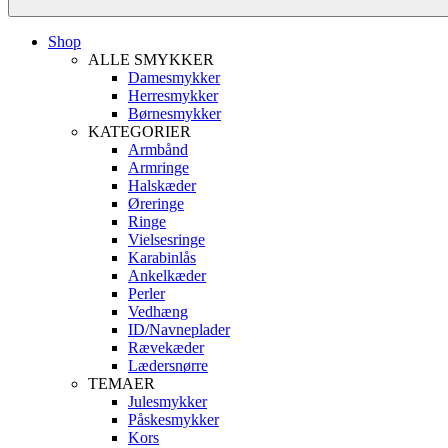
Shop
ALLE SMYKKER
Damesmykker
Herresmykker
Børnesmykker
KATEGORIER
Armbånd
Armringe
Halskæder
Øreringe
Ringe
Vielsesringe
Karabinlås
Ankelkæder
Perler
Vedhæng
ID/Navneplader
Rævekæder
Lædersnørre
TEMAER
Julesmykker
Påskesmykker
Kors