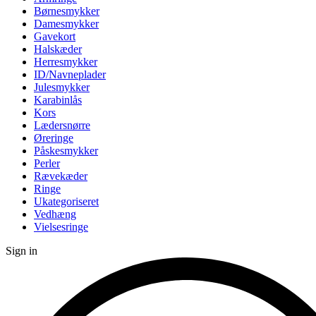
Børnesmykker
Damesmykker
Gavekort
Halskæder
Herresmykker
ID/Navneplader
Julesmykker
Karabinlås
Kors
Lædersnørre
Øreringe
Påskesmykker
Perler
Rævekæder
Ringe
Ukategoriseret
Vedhæng
Vielsesringe
Sign in