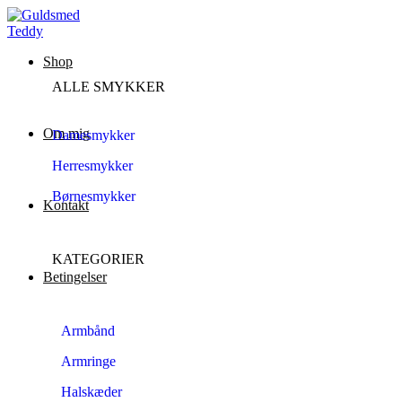
Shop
ALLE SMYKKER
Om mig
Damesmykker
Herresmykker
Børnesmykker
Kontakt
KATEGORIER
Betingelser
Armbånd
Armringe
Halskæder