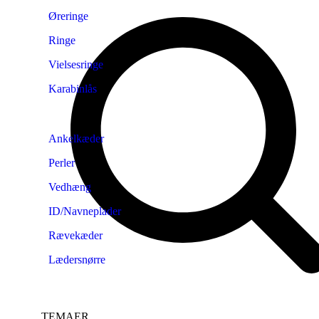
Øreringe
Ringe
Vielsesringe
Karabinlås
Ankelkæder
Perler
Vedhæng
ID/Navneplader
Rævekæder
Lædersnørre
TEMAER