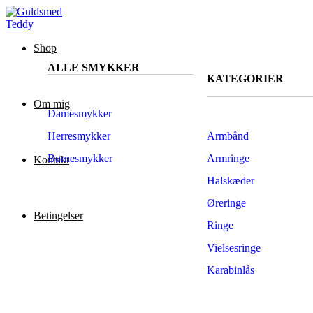
Shop
ALLE SMYKKER
KATEGORIER
Om mig
Damesmykker
Herresmykker
Armbånd
Børnesmykker
Armringe
Kontakt
Halskæder
Øreringe
Betingelser
Ringe
Vielsesringe
Karabinlås