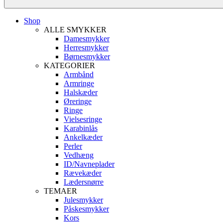
Shop
ALLE SMYKKER
Damesmykker
Herresmykker
Børnesmykker
KATEGORIER
Armbånd
Armringe
Halskæder
Øreringe
Ringe
Vielsesringe
Karabinlås
Ankelkæder
Perler
Vedhæng
ID/Navneplader
Rævekæder
Lædersnørre
TEMAER
Julesmykker
Påskesmykker
Kors