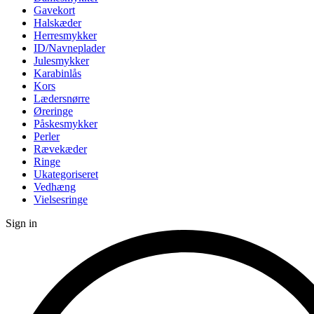
Gavekort
Halskæder
Herresmykker
ID/Navneplader
Julesmykker
Karabinlås
Kors
Lædersnørre
Øreringe
Påskesmykker
Perler
Rævekæder
Ringe
Ukategoriseret
Vedhæng
Vielsesringe
Sign in