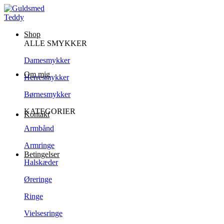
Shop
ALLE SMYKKER
Damesmykker
Om mig
Herresmykker
Børnesmykker
KATEGORIER
Kontakt
Armbånd
Armringe
Betingelser
Halskæder
Øreringe
Ringe
Vielsesringe