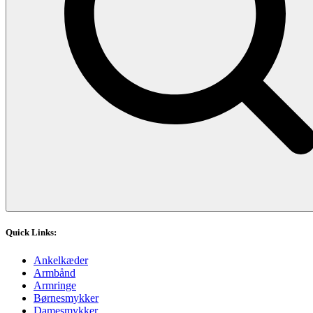
Quick Links:
Ankelkæder
Armbånd
Armringe
Børnesmykker
Damesmykker