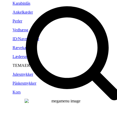
Karabinlås
Ankelkæder
Perler
Vedhæng
ID/Navneplader
Rævekæder
Lædersnørre
TEMAER
Julesmykker
Påskesmykker
Kors