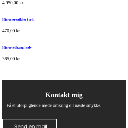
4.950,00
kr.
Hjerte ørestikker i sølv
470,00
kr.
Hjertevedhæng i sølv
365,00
kr.
Kontakt mig
Få et uforpligtende møde omkring dit næste smykke.
Send en mail