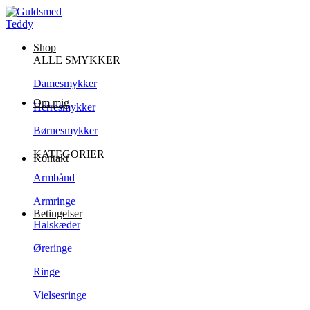
Shop
ALLE SMYKKER
Damesmykker
Om mig
Herresmykker
Børnesmykker
KATEGORIER
Kontakt
Armbånd
Armringe
Betingelser
Halskæder
Øreringe
Ringe
Vielsesringe