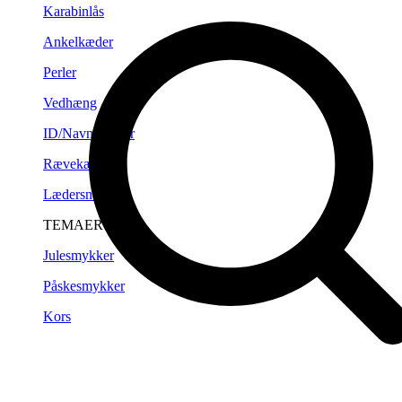
Karabinlås
Ankelkæder
Perler
Vedhæng
ID/Navneplader
Rævekæder
Lædersnørre
TEMAER
Julesmykker
Påskesmykker
Kors