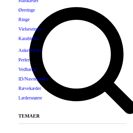
Halskæder
Øreringe
Ringe
Vielsesringe
Karabinlås
Ankelkæder
Perler
Vedhæng
ID/Navneplader
Rævekæder
Lædersnørre
TEMAER