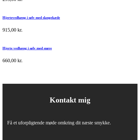
Hjertevedhæng i sølv med slangekæde
915,00
kr.
Hjerte vedhæng i sølv med snøre
660,00
kr.
Kontakt mig
Få et uforpligtende møde omkring dit næste smykke.