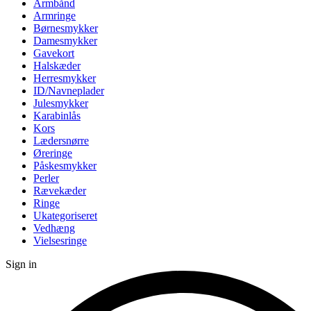
Armbånd
Armringe
Børnesmykker
Damesmykker
Gavekort
Halskæder
Herresmykker
ID/Navneplader
Julesmykker
Karabinlås
Kors
Lædersnørre
Øreringe
Påskesmykker
Perler
Rævekæder
Ringe
Ukategoriseret
Vedhæng
Vielsesringe
Sign in