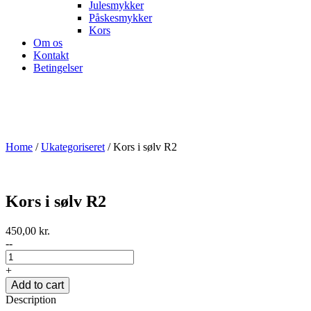
Julesmykker
Påskesmykker
Kors
Om os
Kontakt
Betingelser
Home
/
Ukategoriseret
/ Kors i sølv R2
Kors i sølv R2
450,00
kr.
--
+
Add to cart
Description