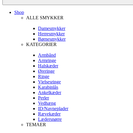
Shop
ALLE SMYKKER
Damesmykker
Herresmykker
Børnesmykker
KATEGORIER
Armbånd
Armringe
Halskæder
Øreringe
Ringe
Vielsesringe
Karabinlås
Ankelkæder
Perler
Vedhæng
ID/Navneplader
Rævekæder
Lædersnørre
TEMAER