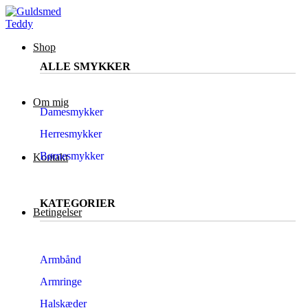
Shop
ALLE SMYKKER
Om mig
Damesmykker
Herresmykker
Børnesmykker
Kontakt
KATEGORIER
Betingelser
Armbånd
Armringe
Halskæder