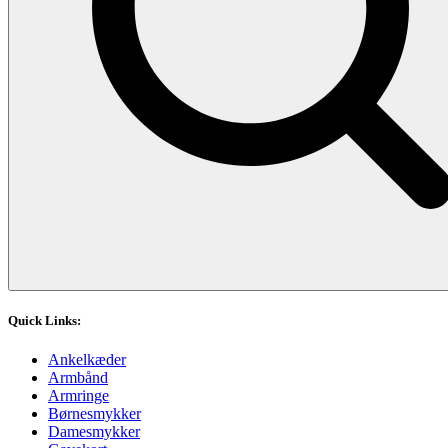
Quick Links:
Ankelkæder
Armbånd
Armringe
Børnesmykker
Damesmykker