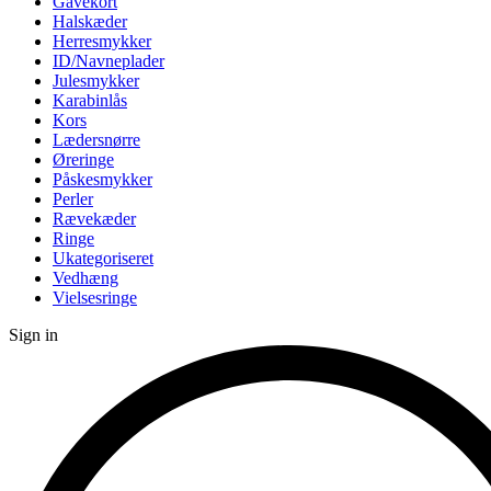
Gavekort
Halskæder
Herresmykker
ID/Navneplader
Julesmykker
Karabinlås
Kors
Lædersnørre
Øreringe
Påskesmykker
Perler
Rævekæder
Ringe
Ukategoriseret
Vedhæng
Vielsesringe
Sign in