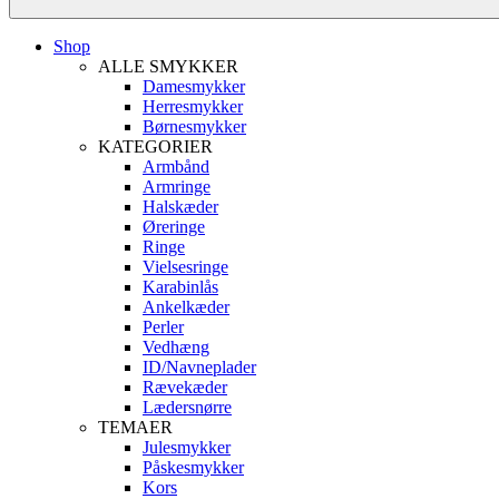
Shop
ALLE SMYKKER
Damesmykker
Herresmykker
Børnesmykker
KATEGORIER
Armbånd
Armringe
Halskæder
Øreringe
Ringe
Vielsesringe
Karabinlås
Ankelkæder
Perler
Vedhæng
ID/Navneplader
Rævekæder
Lædersnørre
TEMAER
Julesmykker
Påskesmykker
Kors