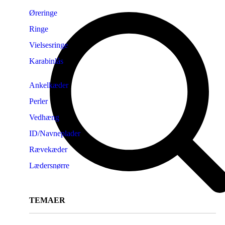
Øreringe
Ringe
Vielsesringe
Karabinlås
Ankelkæder
Perler
Vedhæng
ID/Navneplader
Rævekæder
Lædersnørre
TEMAER