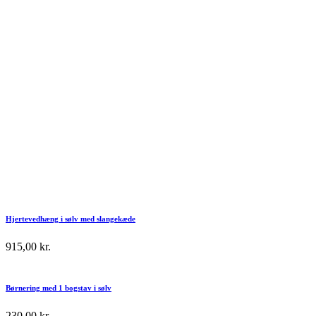
Hjertevedhæng i sølv med slangekæde
915,00
kr.
Børnering med 1 bogstav i sølv
230,00
kr.