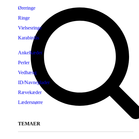
Øreringe
Ringe
Vielsesringe
Karabinlås
Ankelkæder
Perler
Vedhæng
ID/Navneplader
Rævekæder
Lædersnørre
TEMAER