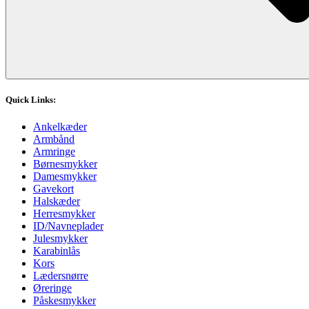
Quick Links:
Ankelkæder
Armbånd
Armringe
Børnesmykker
Damesmykker
Gavekort
Halskæder
Herresmykker
ID/Navneplader
Julesmykker
Karabinlås
Kors
Lædersnørre
Øreringe
Påskesmykker