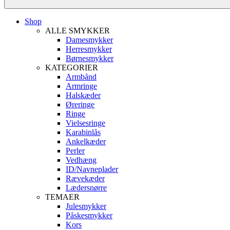
Shop
ALLE SMYKKER
Damesmykker
Herresmykker
Børnesmykker
KATEGORIER
Armbånd
Armringe
Halskæder
Øreringe
Ringe
Vielsesringe
Karabinlås
Ankelkæder
Perler
Vedhæng
ID/Navneplader
Rævekæder
Lædersnørre
TEMAER
Julesmykker
Påskesmykker
Kors