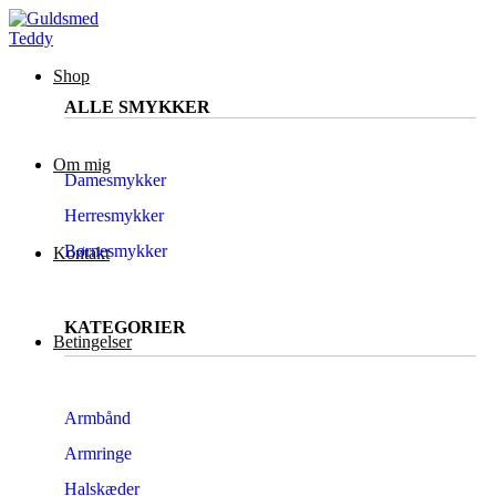
Shop
ALLE SMYKKER
Om mig
Damesmykker
Herresmykker
Børnesmykker
Kontakt
KATEGORIER
Betingelser
Armbånd
Armringe
Halskæder