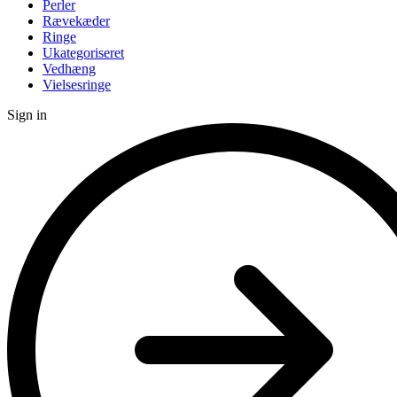
Perler
Rævekæder
Ringe
Ukategoriseret
Vedhæng
Vielsesringe
Sign in