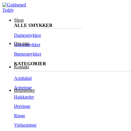
Shop
ALLE SMYKKER
Damesmykker
Om mig
Herresmykker
Børnesmykker
KATEGORIER
Kontakt
Armbånd
Armringe
Betingelser
Halskæder
Øreringe
Ringe
Vielsesringe