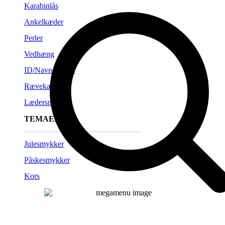
Karabinlås
Ankelkæder
Perler
Vedhæng
ID/Navneplader
Rævekæder
Lædersnørre
TEMAER
Julesmykker
Påskesmykker
Kors