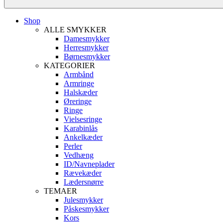
Shop
ALLE SMYKKER
Damesmykker
Herresmykker
Børnesmykker
KATEGORIER
Armbånd
Armringe
Halskæder
Øreringe
Ringe
Vielsesringe
Karabinlås
Ankelkæder
Perler
Vedhæng
ID/Navneplader
Rævekæder
Lædersnørre
TEMAER
Julesmykker
Påskesmykker
Kors