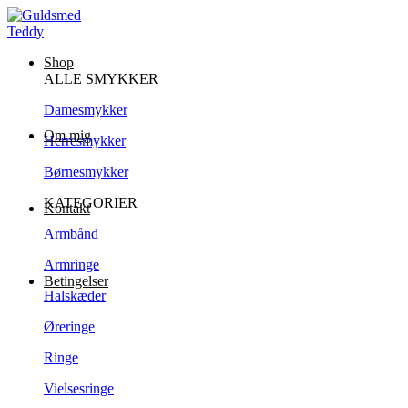
Shop
ALLE SMYKKER
Damesmykker
Om mig
Herresmykker
Børnesmykker
KATEGORIER
Kontakt
Armbånd
Armringe
Betingelser
Halskæder
Øreringe
Ringe
Vielsesringe