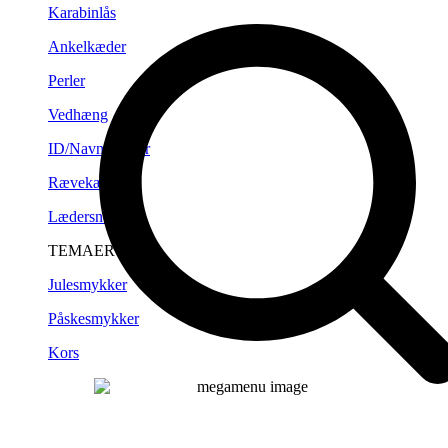
Karabinlås
Ankelkæder
Perler
Vedhæng
ID/Navneplader
Rævekæder
Lædersnørre
TEMAER
Julesmykker
Påskesmykker
Kors