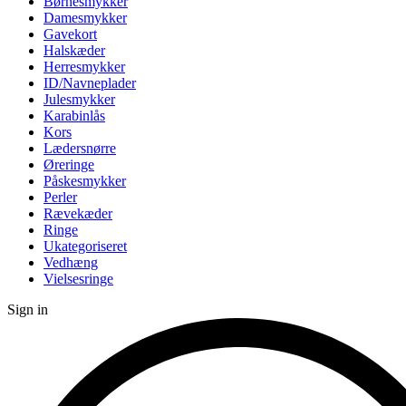
Børnesmykker
Damesmykker
Gavekort
Halskæder
Herresmykker
ID/Navneplader
Julesmykker
Karabinlås
Kors
Lædersnørre
Øreringe
Påskesmykker
Perler
Rævekæder
Ringe
Ukategoriseret
Vedhæng
Vielsesringe
Sign in