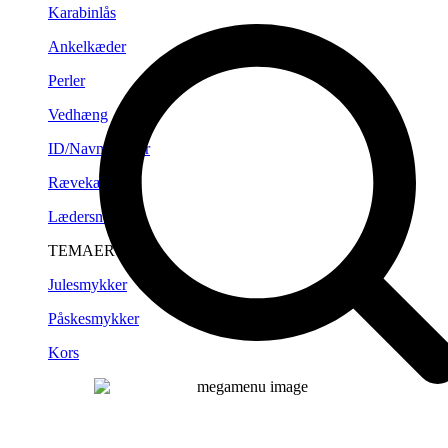
Karabinlås
Ankelkæder
Perler
Vedhæng
ID/Navneplader
Rævekæder
Lædersnørre
TEMAER
Julesmykker
Påskesmykker
Kors