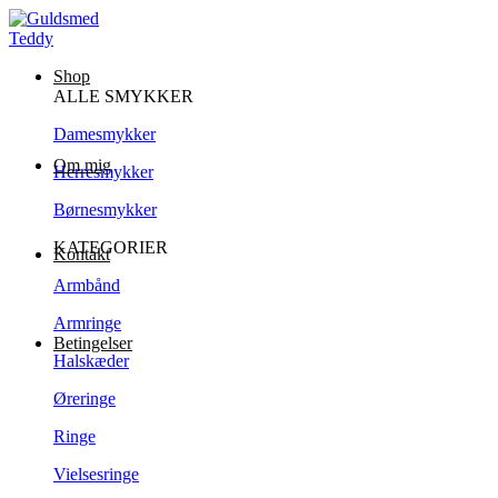
Shop
ALLE SMYKKER
Damesmykker
Om mig
Herresmykker
Børnesmykker
KATEGORIER
Kontakt
Armbånd
Armringe
Betingelser
Halskæder
Øreringe
Ringe
Vielsesringe