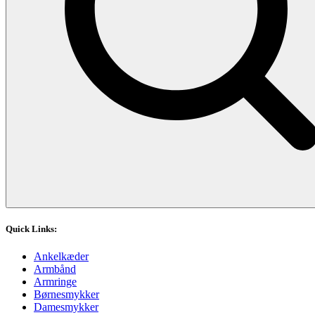
Quick Links:
Ankelkæder
Armbånd
Armringe
Børnesmykker
Damesmykker