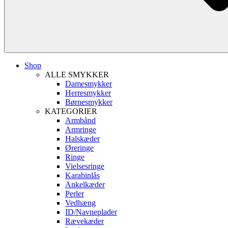
Shop
ALLE SMYKKER
Damesmykker
Herresmykker
Børnesmykker
KATEGORIER
Armbånd
Armringe
Halskæder
Øreringe
Ringe
Vielsesringe
Karabinlås
Ankelkæder
Perler
Vedhæng
ID/Navneplader
Rævekæder