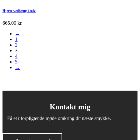
Hjerte vedhæng i sølv
665,00
kr.
←
1
2
3
4
5
→
Kontakt mig
Få et uforpligtende møde omkring dit næste smykke.