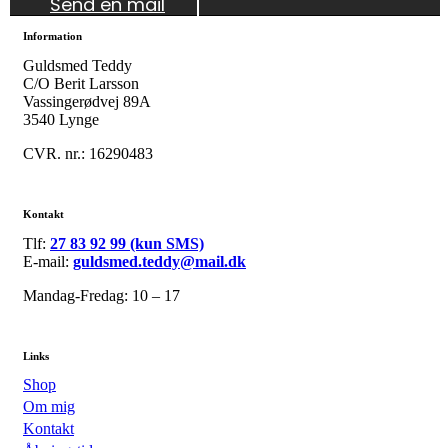
Send en mail
Information
Guldsmed Teddy
C/O Berit Larsson
Vassingerødvej 89A
3540 Lynge
CVR. nr.: 16290483
Kontakt
Tlf:
27 83 92 99 (kun SMS)
E-mail:
guldsmed.teddy@mail.dk
Mandag-Fredag: 10 – 17
Links
Shop
Om mig
Kontakt