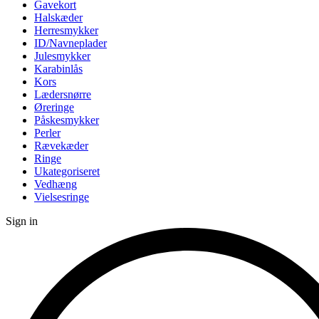
Gavekort
Halskæder
Herresmykker
ID/Navneplader
Julesmykker
Karabinlås
Kors
Lædersnørre
Øreringe
Påskesmykker
Perler
Rævekæder
Ringe
Ukategoriseret
Vedhæng
Vielsesringe
Sign in